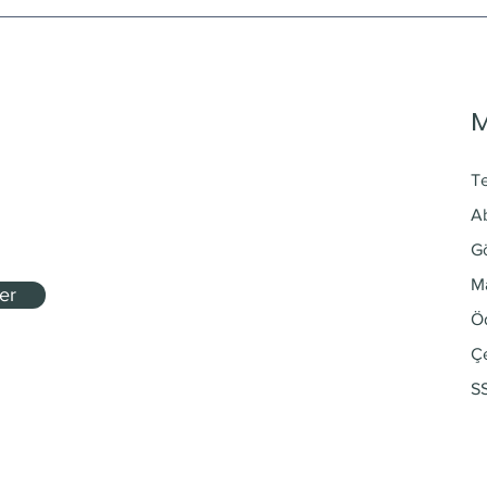
T
Ab
G
Ma
er
Ö
Çe
S