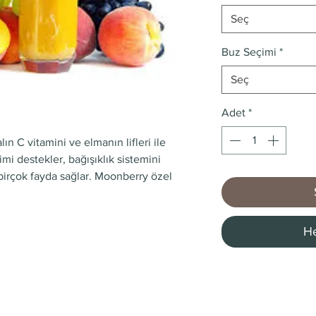
Seç
Buz Seçimi
*
Seç
Adet
*
ın C vitamini ve elmanın lifleri ile
mi destekler, bağışıklık sistemini
 birçok fayda sağlar. Moonberry özel
He