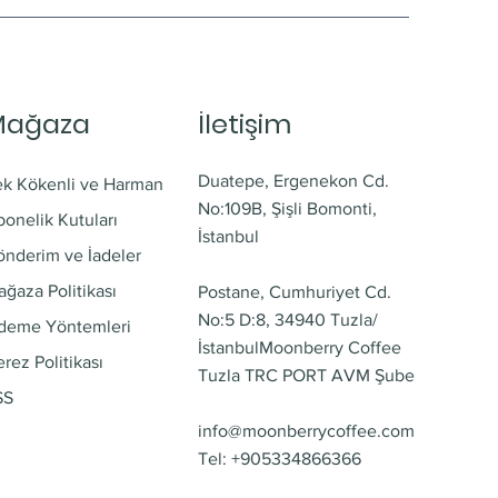
Mağaza
İletişim
Duatepe, Ergenekon Cd.
ek Kökenli ve Harman
No:109B, Şişli Bomonti,
onelik Kutuları
İstanbul
önderim ve İadeler
ğaza Politikası
Postane, Cumhuriyet Cd.
No:5 D:8, 34940 Tuzla/
deme Yöntemleri
İstanbul
Moonberry Coffee
rez Politikası
Tuzla TRC PORT AVM Şube
SS
info@moonberrycoffee.com
Tel: +905334866366