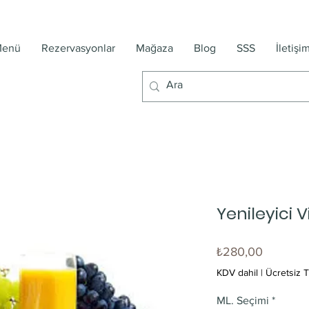
enü
Rezervasyonlar
Mağaza
Blog
SSS
İletişi
Yenileyici V
Fiyat
₺280,00
KDV dahil
|
Ücretsiz T
ML. Seçimi
*