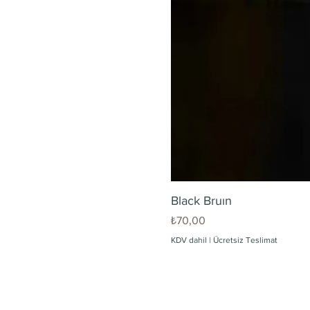
Black Bruın
Fiyat
₺70,00
KDV dahil
|
Ücretsiz Teslimat