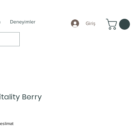
m
Deneyimler
Giriş
itality Berry
eslimat