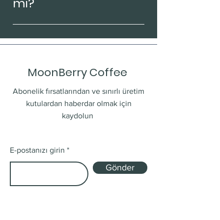
mı?
Evet. Bitkisel sütler, vegan tatlılar
ve laktozsuz içecek seçenekleri
sunmaktayız.
MoonBerry Coffee
Abonelik fırsatlarından ve sınırlı üretim
kutulardan haberdar olmak için
kaydolun
E-postanızı girin
Gönder