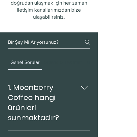
doğrudan ulaşmak için her zaman
iletişim kanallarımızdan bize
ulaşabilirsiniz.
Genel Sorular
Sipariş & Teslimat
Ürün ve Kalite Politikas
1. Moonberry
Coffee hangi
ürünleri
sunmaktadır?
Moonberry Coffee, espresso bazlı