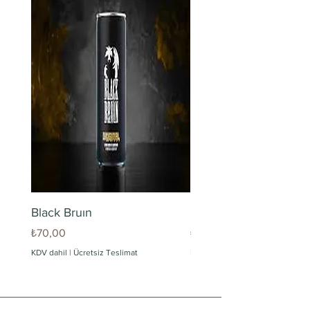
Black Bruın
Limonlu Maden Suyu
Fiyat
Fiyat
₺70,00
₺60,00
KDV dahil
|
Ücretsiz Teslimat
KDV dahil