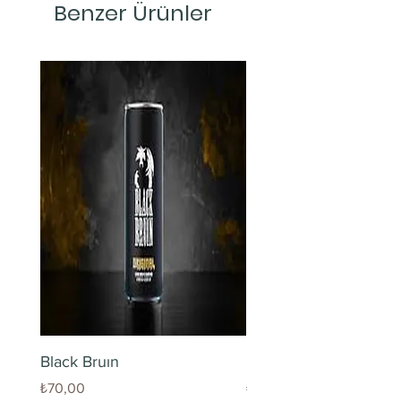
Benzer Ürünler
Black Bruın
Limonlu Maden Suyu
Fiyat
Fiyat
₺70,00
₺60,00