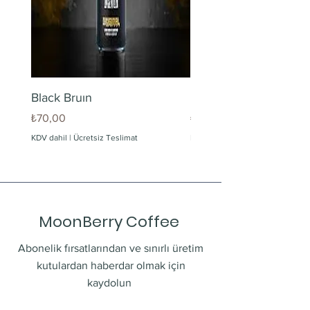
Black Bruın
Limonlu Maden Suyu
Fiyat
Fiyat
₺70,00
₺60,00
KDV dahil
|
Ücretsiz Teslimat
KDV dahil
MoonBerry Coffee
Abonelik fırsatlarından ve sınırlı üretim
kutulardan haberdar olmak için
kaydolun