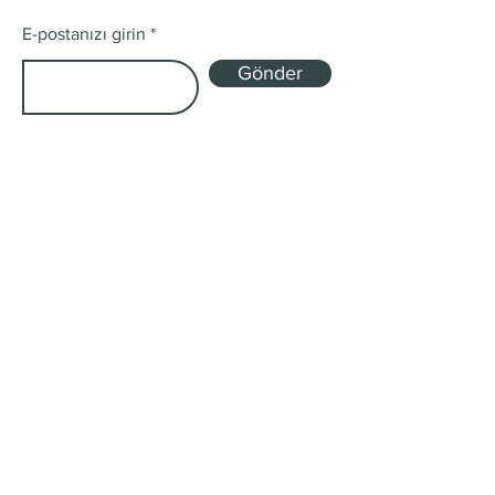
E-postanızı girin
Gönder
Mağaza
Tek Kökenli ve Harman
Abonelik Kutuları
Gönderim ve İadeler
Mağaza Politikası
Ödeme Yöntemleri
Çerez Politikası
SSS