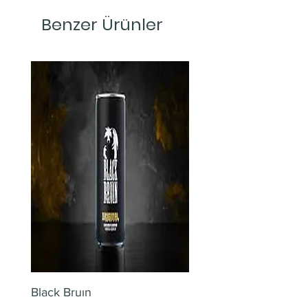
Benzer Ürünler
Black Bruın
Limonlu Maden Suyu