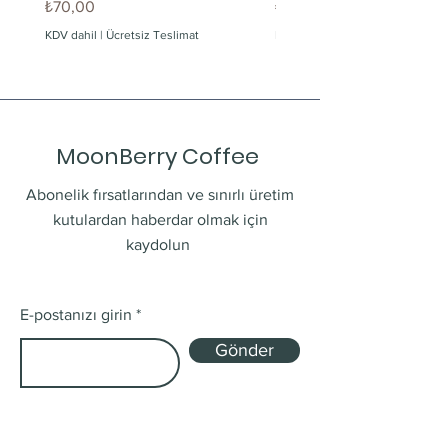
Fiyat
Fiyat
₺70,00
₺60,00
KDV dahil
|
Ücretsiz Teslimat
KDV dahil
MoonBerry Coffee
Abonelik fırsatlarından ve sınırlı üretim
kutulardan haberdar olmak için
kaydolun
E-postanızı girin
Gönder