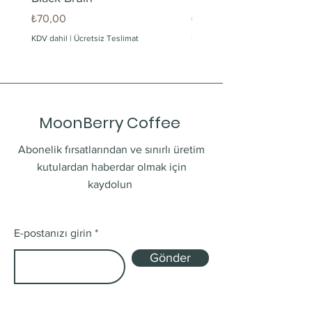
Fiyat
Fiyat
₺70,00
₺60,00
KDV dahil
|
Ücretsiz Teslimat
KDV dahil
MoonBerry Coffee
Abonelik fırsatlarından ve sınırlı üretim
kutulardan haberdar olmak için
kaydolun
E-postanızı girin
Gönder