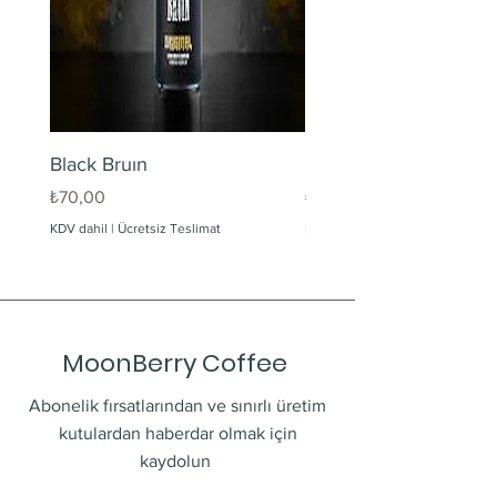
Black Bruın
Limonlu Maden Suyu
Fiyat
Fiyat
₺70,00
₺60,00
KDV dahil
|
Ücretsiz Teslimat
KDV dahil
MoonBerry Coffee
Abonelik fırsatlarından ve sınırlı üretim
kutulardan haberdar olmak için
kaydolun