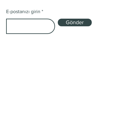
E-postanızı girin
Gönder
Mağaza
Tek Kökenli ve Harman
Abonelik Kutuları
Gönderim ve İadeler
Mağaza Politikası
Ödeme Yöntemleri
Çerez Politikası
SSS