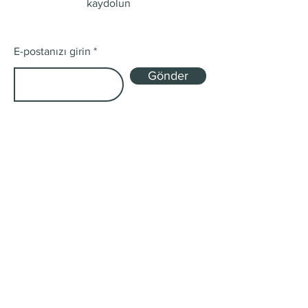
kaydolun
E-postanızı girin
Gönder
Mağaza
Tek Kökenli ve Harman
Abonelik Kutuları
Gönderim ve İadeler
Mağaza Politikası
Ödeme Yöntemleri
Çerez Politikası