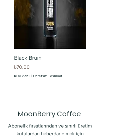
Black Bruın
Limonlu Maden Suyu
Fiyat
Fiyat
₺70,00
₺60,00
KDV dahil
|
Ücretsiz Teslimat
KDV dahil
MoonBerry Coffee
Abonelik fırsatlarından ve sınırlı üretim
kutulardan haberdar olmak için