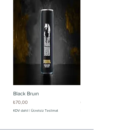
Black Bruın
Limonlu Maden Suyu
Fiyat
Fiyat
₺70,00
₺60,00
KDV dahil
|
Ücretsiz Teslimat
KDV dahil