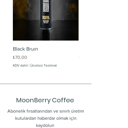
Black Bruın
Limonlu Maden Suyu
Fiyat
Fiyat
₺70,00
₺60,00
KDV dahil
|
Ücretsiz Teslimat
KDV dahil
MoonBerry Coffee
Abonelik fırsatlarından ve sınırlı üretim
kutulardan haberdar olmak için
kaydolun