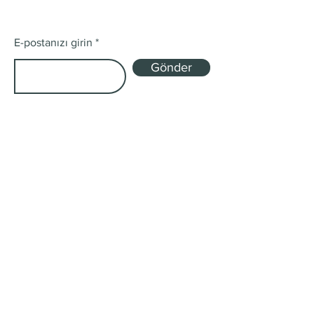
E-postanızı girin
Gönder
Mağaza
Tek Kökenli ve Harman
Abonelik Kutuları
Gönderim ve İadeler
Mağaza Politikası
Ödeme Yöntemleri
Çerez Politikası