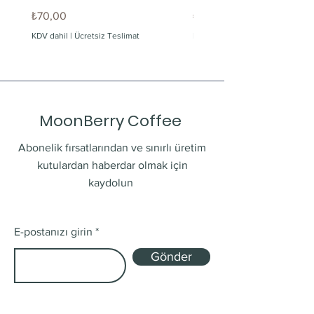
Fiyat
Fiyat
₺70,00
₺60,00
KDV dahil
|
Ücretsiz Teslimat
KDV dahil
MoonBerry Coffee
Abonelik fırsatlarından ve sınırlı üretim
kutulardan haberdar olmak için
kaydolun
E-postanızı girin
Gönder