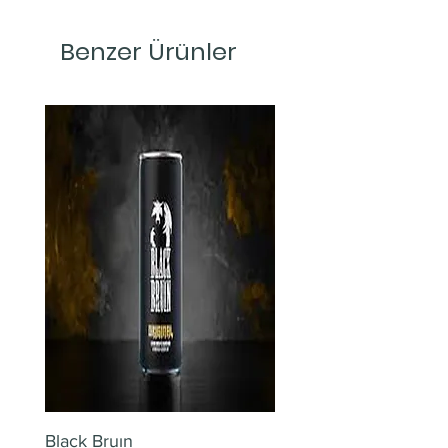
Benzer Ürünler
Black Bruın
Limonlu Maden Suyu