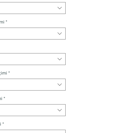
imi
*
çimi
*
mi
*
i
*