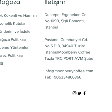
Mağaza
İletişim
Duatepe, Ergenekon Cd.
ek Kökenli ve Harman
No:109B, Şişli Bomonti,
onelik Kutuları
İstanbul
önderim ve İadeler
ğaza Politikası
Postane, Cumhuriyet Cd.
No:5 D:8, 34940 Tuzla/
deme Yöntemleri
İstanbul
Moonberry Coffee
rez Politikası
Tuzla TRC PORT AVM Şube
SS
info@moonberrycoffee.com
Tel: +905334866366