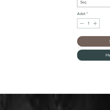
Seç
Adet
*
He