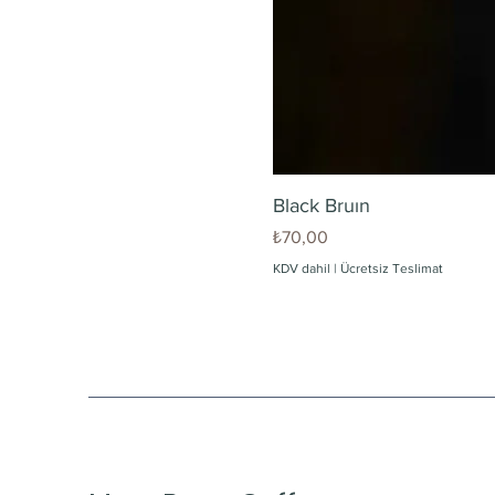
Black Bruın
Fiyat
₺70,00
KDV dahil
|
Ücretsiz Teslimat