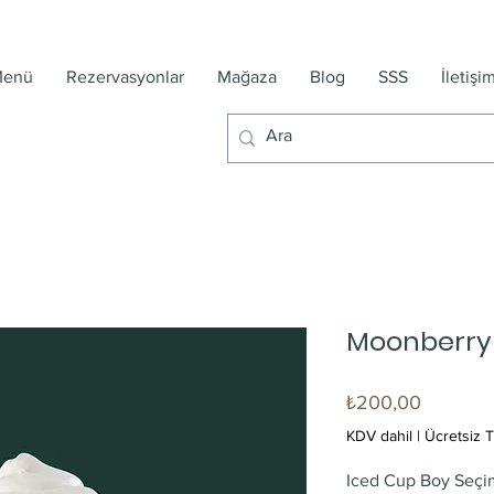
enü
Rezervasyonlar
Mağaza
Blog
SSS
İletişi
Moonberry 
Fiyat
₺200,00
KDV dahil
|
Ücretsiz T
Iced Cup Boy Seçi