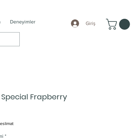
m
Deneyimler
Giriş
Special Frapberry
eslimat
mi
*