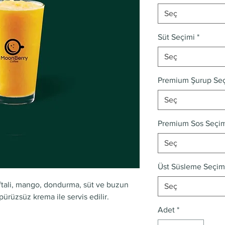
Seç
Süt Seçimi
*
Seç
Premium Şurup Se
Seç
Premium Sos Seçi
Seç
Üst Süsleme Seçim
tali, mango, dondurma, süt ve buzun
Seç
pürüzsüz krema ile servis edilir.
Adet
*