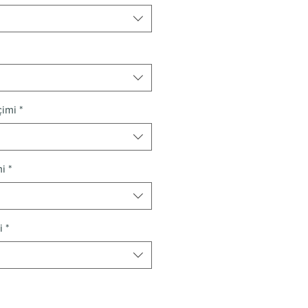
çimi
*
mi
*
i
*