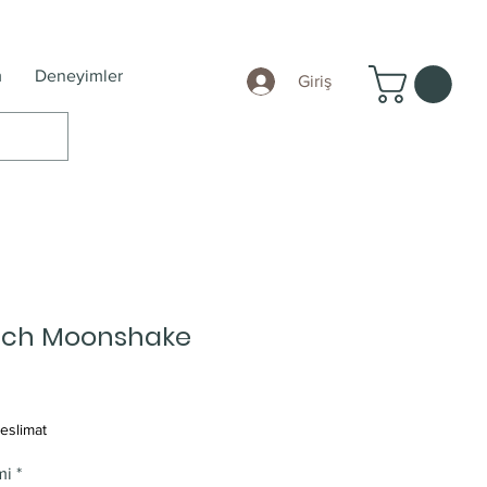
m
Deneyimler
Giriş
ch Moonshake
eslimat
mi
*