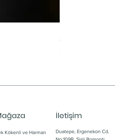
Limonlu Maden Suyu
Fiyat
₺60,00
KDV dahil
|
Ücretsiz Teslimat
Mağaza
İletişim
Duatepe, Ergenekon Cd.
ek Kökenli ve Harman
No:109B, Şişli Bomonti,