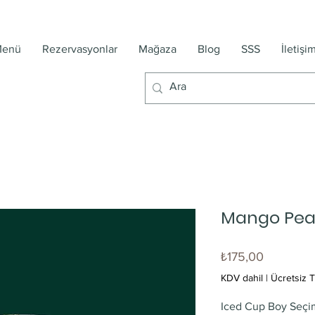
enü
Rezervasyonlar
Mağaza
Blog
SSS
İletişi
Mango Pea
Fiyat
₺175,00
KDV dahil
|
Ücretsiz T
Iced Cup Boy Seçi