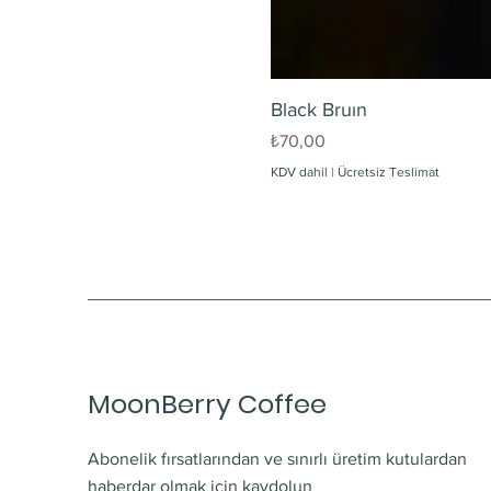
Black Bruın
Fiyat
₺70,00
KDV dahil
|
Ücretsiz Teslimat
MoonBerry Coffee
Abonelik fırsatlarından ve sınırlı üretim kutulardan
haberdar olmak için kaydolun