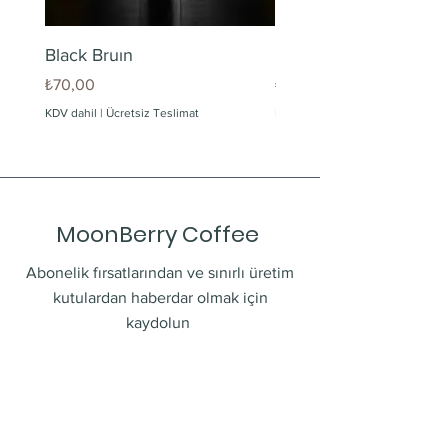
Black Bruın
Limonlu Maden Suyu
Fiyat
Fiyat
₺70,00
₺60,00
KDV dahil
|
Ücretsiz Teslimat
KDV dahil
MoonBerry Coffee
Abonelik fırsatlarından ve sınırlı üretim
kutulardan haberdar olmak için
kaydolun
E-postanızı girin
Gönder