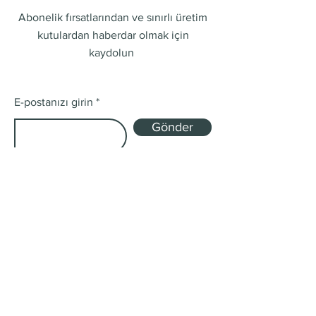
Abonelik fırsatlarından ve sınırlı üretim
kutulardan haberdar olmak için
kaydolun
E-postanızı girin
Gönder
Mağaza
Tek Kökenli ve Harman
Abonelik Kutuları
Gönderim ve İadeler