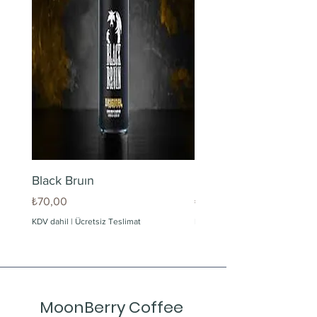
Black Bruın
Limonlu Maden Suyu
Fiyat
Fiyat
₺70,00
₺60,00
KDV dahil
|
Ücretsiz Teslimat
KDV dahil
MoonBerry Coffee