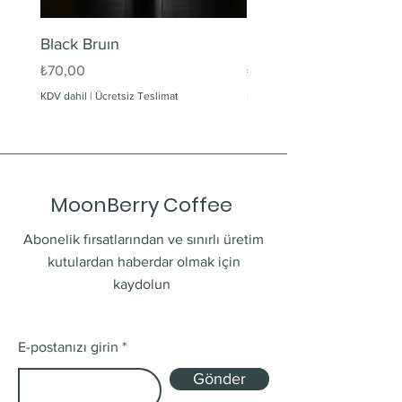
Black Bruın
Limonlu Maden Suyu
Fiyat
Fiyat
₺70,00
₺60,00
KDV dahil
|
Ücretsiz Teslimat
KDV dahil
MoonBerry Coffee
Abonelik fırsatlarından ve sınırlı üretim
kutulardan haberdar olmak için
kaydolun
E-postanızı girin
Gönder