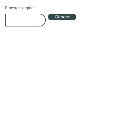
E-postanızı girin
Gönder
Mağaza
Tek Kökenli ve Harman
Abonelik Kutuları
Gönderim ve İadeler
Mağaza Politikası
Ödeme Yöntemleri
Çerez Politikası
SSS