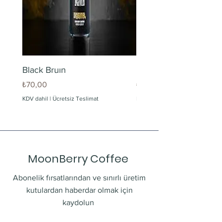
Black Bruın
Limonlu Maden Suyu
Fiyat
Fiyat
₺70,00
₺60,00
KDV dahil
|
Ücretsiz Teslimat
KDV dahil
MoonBerry Coffee
Abonelik fırsatlarından ve sınırlı üretim
kutulardan haberdar olmak için
kaydolun