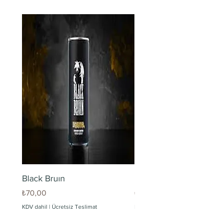
Black Bruın
Limonlu Maden Suyu
Fiyat
Fiyat
₺70,00
₺60,00
KDV dahil
|
Ücretsiz Teslimat
KDV dahil