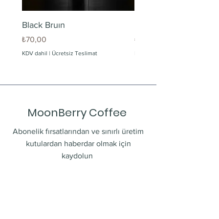
Black Bruın
Limonlu Maden Suyu
Fiyat
Fiyat
₺70,00
₺60,00
KDV dahil
|
Ücretsiz Teslimat
KDV dahil
MoonBerry Coffee
Abonelik fırsatlarından ve sınırlı üretim
kutulardan haberdar olmak için
kaydolun
E-postanızı girin
Gönder