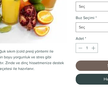
Seç
Buz Seçimi
*
Seç
Adet
*
oğuk sıkım (cold pres) yöntemi ile
n boyu yorgunluk ve stres gibi
ltır. Zinde ve dinç hissetmenize destek
etesi ile hazırlanır.
He