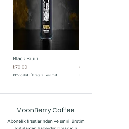
Black Bruın
Limonlu Maden Suyu
Fiyat
Fiyat
₺70,00
₺60,00
KDV dahil
|
Ücretsiz Teslimat
KDV dahil
MoonBerry Coffee
Abonelik fırsatlarından ve sınırlı üretim
kutulardan haberdar olmak için