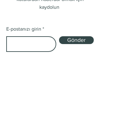
kaydolun
E-postanızı girin
Gönder
Mağaza
Tek Kökenli ve Harman
Abonelik Kutuları
Gönderim ve İadeler
Mağaza Politikası
Ödeme Yöntemleri