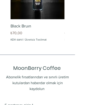
Black Bruın
Limonlu Maden Suyu
Fiyat
Fiyat
₺70,00
₺60,00
KDV dahil
|
Ücretsiz Teslimat
KDV dahil
MoonBerry Coffee
Abonelik fırsatlarından ve sınırlı üretim
kutulardan haberdar olmak için
kaydolun