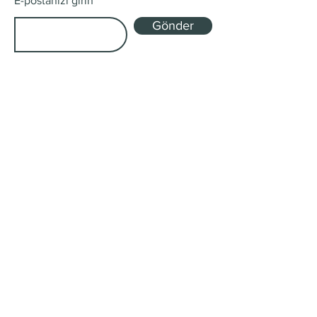
E-postanızı girin
Gönder
Mağaza
Tek Kökenli ve Harman
Abonelik Kutuları
Gönderim ve İadeler
Mağaza Politikası
Ödeme Yöntemleri
Çerez Politikası
SSS