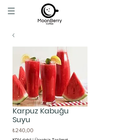
Karpuz Kabuğu
Suyu
Fiyat
₺240,00
KDV dahil
|
Ücretsiz Teslimat