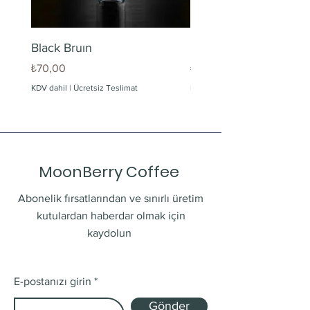
Black Bruın
Limonlu Maden Suyu
Fiyat
Fiyat
₺70,00
₺60,00
KDV dahil
|
Ücretsiz Teslimat
KDV dahil
MoonBerry Coffee
Abonelik fırsatlarından ve sınırlı üretim
kutulardan haberdar olmak için
kaydolun
E-postanızı girin
Gönder