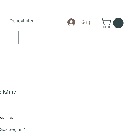
m
Deneyimler
Giriş
ş Muz
eslimat
 Sos Seçimi
*