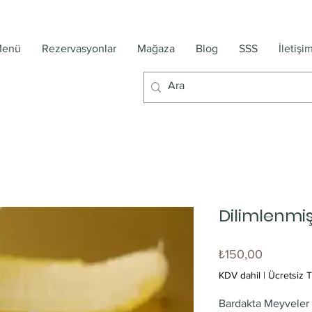
enü
Rezervasyonlar
Mağaza
Blog
SSS
İletişi
Dilimlenmi
Fiyat
₺150,00
KDV dahil
|
Ücretsiz T
Bardakta Meyveler