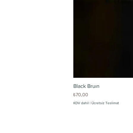
Black Bruın
Fiyat
₺70,00
KDV dahil
|
Ücretsiz Teslimat