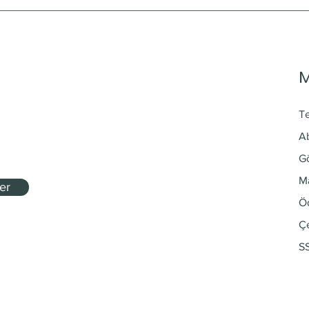
T
Ab
G
Ma
er
Ö
Çe
S