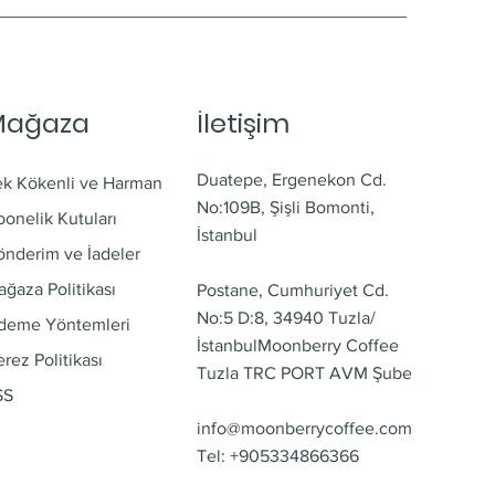
Mağaza
İletişim
Duatepe, Ergenekon Cd.
ek Kökenli ve Harman
No:109B, Şişli Bomonti,
onelik Kutuları
İstanbul
önderim ve İadeler
ğaza Politikası
Postane, Cumhuriyet Cd.
No:5 D:8, 34940 Tuzla/
deme Yöntemleri
İstanbul
Moonberry Coffee
rez Politikası
Tuzla TRC PORT AVM Şube
SS
info@moonberrycoffee.com
Tel: +905334866366