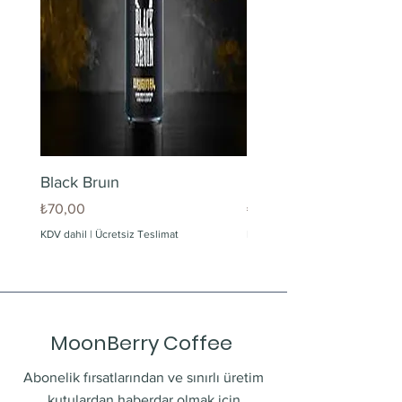
Black Bruın
Limonlu Maden Suyu
Fiyat
Fiyat
₺70,00
₺60,00
KDV dahil
|
Ücretsiz Teslimat
KDV dahil
MoonBerry Coffee
Abonelik fırsatlarından ve sınırlı üretim
kutulardan haberdar olmak için