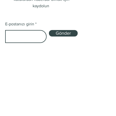
kaydolun
E-postanızı girin
Gönder
Mağaza
Tek Kökenli ve Harman
Abonelik Kutuları
Gönderim ve İadeler
Mağaza Politikası
Ödeme Yöntemleri