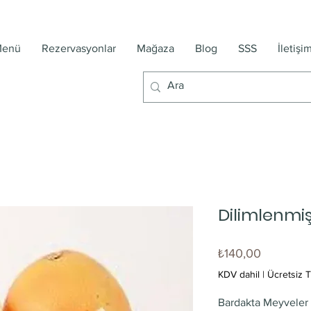
enü
Rezervasyonlar
Mağaza
Blog
SSS
İletişi
Dilimlenmi
Fiyat
₺140,00
KDV dahil
|
Ücretsiz T
Bardakta Meyveler