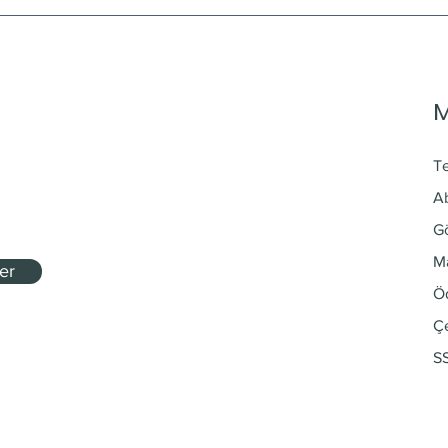
T
Ab
G
Ma
er
Ö
Çe
S