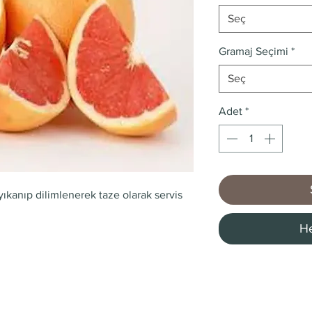
Seç
Gramaj Seçimi
*
Seç
Adet
*
yıkanıp dilimlenerek taze olarak servis
He