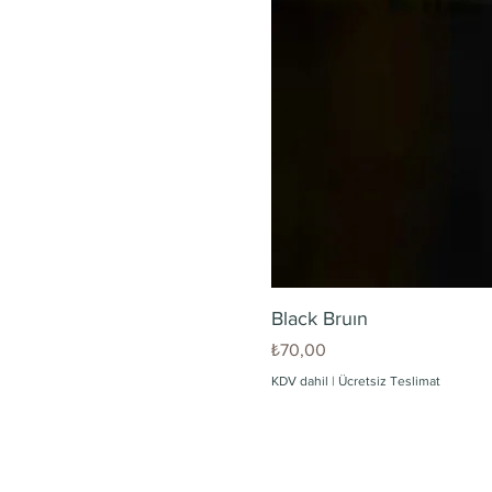
Black Bruın
Fiyat
₺70,00
KDV dahil
|
Ücretsiz Teslimat