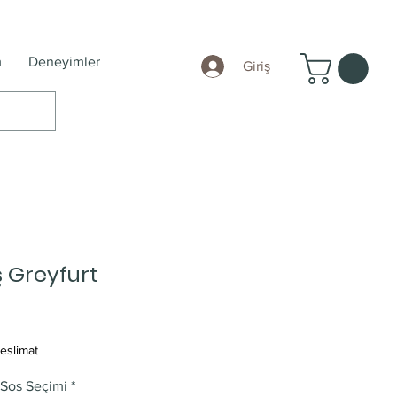
m
Deneyimler
Giriş
ş Greyfurt
eslimat
 Sos Seçimi
*