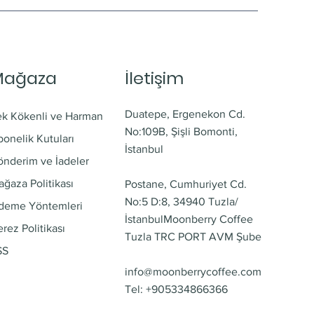
Mağaza
İletişim
Duatepe, Ergenekon Cd.
ek Kökenli ve Harman
No:109B, Şişli Bomonti,
onelik Kutuları
İstanbul
önderim ve İadeler
ğaza Politikası
Postane, Cumhuriyet Cd.
No:5 D:8, 34940 Tuzla/
deme Yöntemleri
İstanbul
Moonberry Coffee
rez Politikası
Tuzla TRC PORT AVM Şube
SS
info@moonberrycoffee.com
Tel: +905334866366