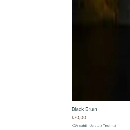
Black Bruın
Fiyat
₺70,00
KDV dahil
|
Ücretsiz Teslimat