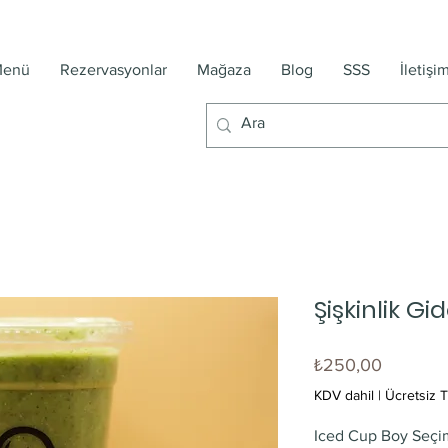
enü
Rezervasyonlar
Mağaza
Blog
SSS
İletişi
Şişkinlik G
Fiyat
₺250,00
KDV dahil
|
Ücretsiz T
Iced Cup Boy Seçi