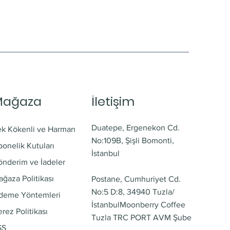
Mağaza
İletişim
Duatepe, Ergenekon Cd.
ek Kökenli ve Harman
No:109B, Şişli Bomonti,
onelik Kutuları
İstanbul
önderim ve İadeler
ğaza Politikası
Postane, Cumhuriyet Cd.
No:5 D:8, 34940 Tuzla/
deme Yöntemleri
İstanbul
Moonberry Coffee
rez Politikası
Tuzla TRC PORT AVM Şube
SS