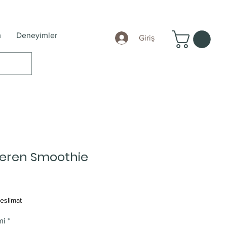
m
Deneyimler
Giriş
ideren Smoothie
eslimat
mi
*